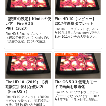
【読書の設定】Kindleの使
Fire HD 10【レビュー】
い方 Fire HD 8
2017年新型タブレット
Plus（2020）
Fire HD 10 タブレットは、2017
年10月11日にAmazonから発売さ
Fire HD 8 Plus タブレット
れた 10.1インチの大型タブレッ
（2020年モデル）で Kindleでの
ト端末。 2017年新型モデル。シ
「読書の設定」について解説を
リーズ第7世代の端末。 ※この記
します。 （動画あり） （Fire
事は2017年10月発売モデルの
OS 7.3.1.7 で確認） 【目次】
Fire HD 10です。...
【動画】「Fire HD 8
Fireタブレット（2019年モデル）
Fire HD 10 タブレット
Plus（2020）【読...
Fire HD 10（2019）【初
Fire OS 5.3.3 低電力モー
期設定】便利な使い方
ドで画面を最適化
（Fire OS 7）
Fire OS 5.3.3 ソフトウェアアッ
プデートとなっています。 2017
Fire HD 10 タブレット（2019年
年3月下旬～4月上旬頃に配信さ
モデル）を使って、 初期設定の
れ、自動でアップデート完了。
方法、便利な使い方を解説しま