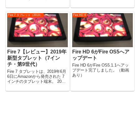
Fire OS 5.3.3 低電力モード 画面
す。（動画あり） （Fire OS
の設定を最適化し、電力の消費
7.3.1.1 で確認） Fire HD
を抑えます。 充電中、このモ...
10（2021）【初期設定】便利な
Fire 7 タブレット（2019）
Fire HD 6
使い方（Fire OS 7...
Fire 7【レビュー】2019年
Fire HD 6がFire OS5へア
新型タブレット（7イン
ップデート
チ・第9世代）
Fire HD 6がFire OS5.1.1へアッ
プデート完了しました。（動画
Fire 7 タブレットは、2019年6月
あり）
6日にAmazonから発売された 7
インチのタブレット端末。 2019
年新型モデルであり、シリーズ
第9世代の端末。 端末の仕様や装
備の紹介などレビューします。
（動画あり） ※後継機種の記事
はこちら...