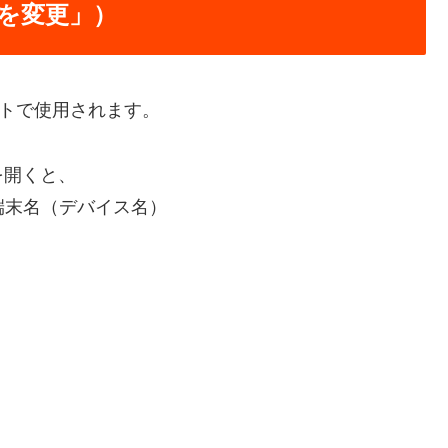
を変更」）
イトで使用されます。
を開くと、
と端末名（デバイス名）