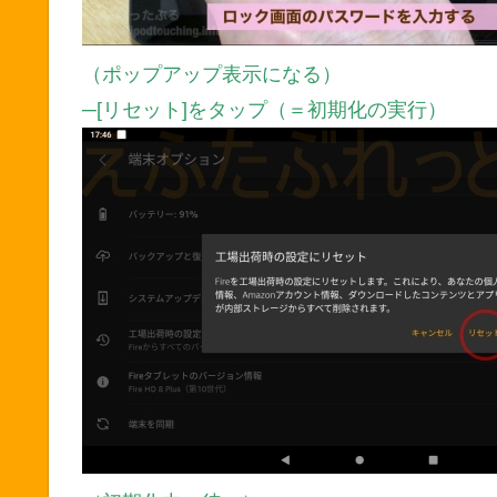
（ポップアップ表示になる）
─[リセット]をタップ（＝初期化の実行）