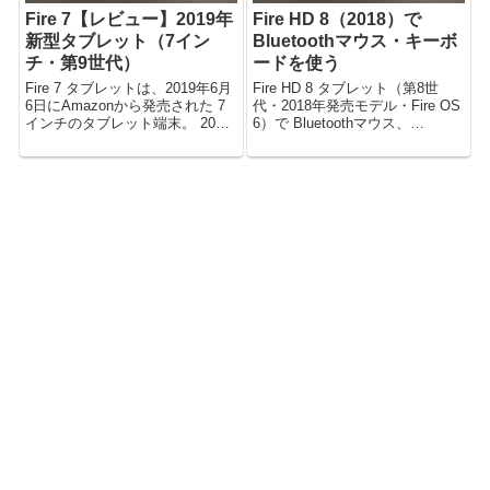
Fire 7【レビュー】2019年
Fire HD 8（2018）で
新型タブレット（7イン
Bluetoothマウス・キーボ
チ・第9世代）
ードを使う
Fire 7 タブレットは、2019年6月
Fire HD 8 タブレット（第8世
6日にAmazonから発売された 7
代・2018年発売モデル・Fire OS
インチのタブレット端末。 2019
6）で Bluetoothマウス、
年新型モデルであり、シリーズ
Bluetoothキーボードなど、
第9世代の端末。 端末の仕様や装
Bluetooth機器が使えることを確
備の紹介などレビューします。
認しました。 Bluetoothスピーカ
（動画あり） ※後継機種の記事
ー、イヤホン、...
はこちら...