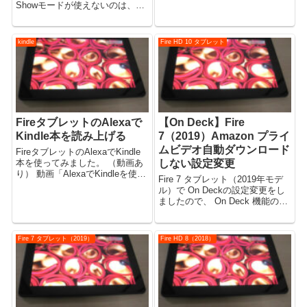
ードなど、USB機器が使えるこ
Showモードが使えないのは、
とを確認しました。 （動画あ
Showモード機能の廃止の件が関
り） 動画 【動画】Fire HD
係あるかもしれません。 Fireタ
8（2018）でUSB機器を使っ...
ブレットでShowモードが使えな
kindle
Fire HD 10 タブレット
い？ FireタブレットでShowモー
ドが使えな...
FireタブレットのAlexaで
【On Deck】Fire
Kindle本を読み上げる
7（2019）Amazon プライ
ムビデオ自動ダウンロード
FireタブレットのAlexaでKindle
本を使ってみました。 （動画あ
しない設定変更
り） 動画「AlexaでKindleを使っ
Fire 7 タブレット（2019年モデ
てみた。Fire HD 10（2017）・
ル）で On Deckの設定変更をし
Fire HD 8（2018）・Fire
ましたので、 On Deck 機能の解
7（2019）」 【動画】「Alexa
説と合わせてご説明いたしま
で...
す。 Fire OS 6.3.1.2 で操作確認
しました。 （※第4世代～第9世
Fire 7 タブレット（2019）
Fire HD 8（2018）
代 共通） 共通操作...