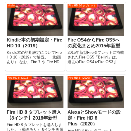
kindle
Fire HD 10 タブレット
Kindle本の初期設定・Fire
Fire OS4からFire OS5へ
HD 10（2019）
の変化まとめ2015年新型
Kindle本の初期設定についてFire
2015年新型Fireタブレットに搭載
HD 10（2019）で解説。 （動画
されたFire OS5「Bellini」は、
あり） なお、Fire 7 や Fire HD 8
過去のFire OS4やFire OS3まで
など、 他のFireタブレットでも
とホーム画面や操作方法が 大き
同様に使えますので参考にして
く変わりました。
みてください。 [公開日時：2020
Fire HD 8（2018）
Fire HD 8（2020）
年2月20...
Fire HD 8 タブレット購入
AlexaとShowモードの設
【8インチ】2018年新型
定・Fire HD 8
Plus（2020）
Fire HD 8 タブレットを購入しま
した。（動画あり） 8インチ画面
Fire HD 8 Plus タブレット