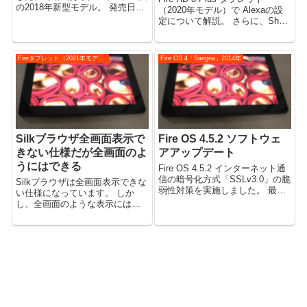
の2018年新型モデル。 発売日
（2020年モデル）で Alexaの設
2018年10月4日、当日に入手。
定について解説。 さらに、Show
容量が少ない16GBのほうを購入
モードの設定もご説明いたしま
しています。 [公開日時：2018年
す。 （動画あり） （Fire OS
10月5日 更新日時：2020年...
7.3.1.6 で確認） 動画 Fire HD 8
Fireタブレット（2021年モデル）
Fire OS 4「Sangria」2014年
Plus（...
Silkブラウザ全画面表示で
Fire OS 4.5.2 ソフトウェ
きない仕様だが全画面のよ
アアップデート
うにはできる
Fire OS 4.5.2 インターネット通
信の暗号化方式「SSLv3.0」の脆
Silkブラウザは全画面表示できな
弱性対策を実施しました。 最新
い仕様になっています。 しか
版のソフトウェアには、Fireタブ
し、全画面のような表示にはで
レットのパフォーマンスを向上
きるようになりました。 全画面
させる一般的な改善点が含まれ
表示のようにはできる Silkブラ
ています。 関連記事 Fire OS 5...
ウザで表示をドラッグして下方
向を見ていくと、上部のタブと
アドレスバーも上方に動いて消
え...