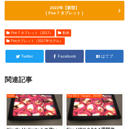
2022年【新型】
[ Fire 7 タブレット ]
Fire 7 タブレット（2017）
動画
Fireタブレット（2017年モデル）
Twitter
Facebook
はてブ
関連記事
kindle
Fire OS 4「Sangria」2014年