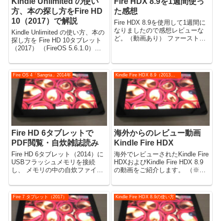
Kindle Unlimited の使い
Fire HDX 8.9を1週間使っ
方、本の探し方をFire HD
た感想
10（2017）で解説
Fire HDX 8.9を使用して1週間に
なりましたので感想レビューな
Kindle Unlimited の使い方、本の
ど。（動画あり） ファーストイ
探し方を Fire HD 10タブレット
ンプレッションも合わせて。
（2017） （FireOS 5.6.1.0）で
使うときの方法について解説い
たします。 （動画あり） 主な
Fireタブレットシリーズも同じ操
Fire OS 4「Sangria」2014年
Kindle Fire HDX 8.9（2013年モデル）
作とお考えく...
Fire HD 6タブレットで
海外からのレビュー動画
PDF閲覧・自炊雑誌読み
Kindle Fire HDX
Fire HD 6タブレット（2014）に
海外でレビューされたKindle Fire
USBフラッシュメモリを接続
HDXおよびKindle Fire HDX 8.9
し、 メモリの中の自炊ファイル
の動画をご紹介します。 （※注
で雑誌を読んでみました、自炊
意※日本にメイデイ機能はあり
本の読書。（動画あり）
ません2013年12月現在） ※アメ
リカ版には端末から即座にビデ
Fire 7 タブレット（2017）
Kindle Fire HDX 8.9の使い方
オチャットでサポートして...