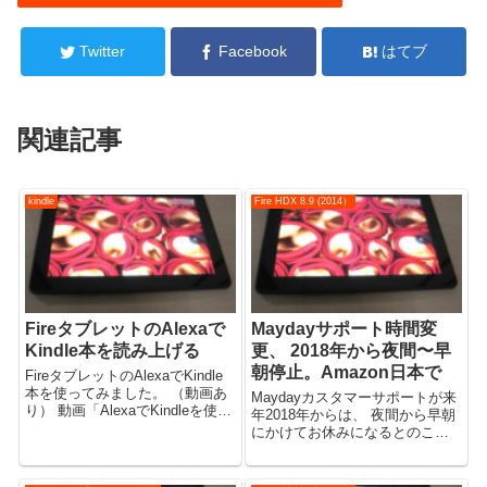
Twitter
Facebook
はてブ
関連記事
kindle
Fire HDX 8.9 (2014）
FireタブレットのAlexaで
Maydayサポート時間変
Kindle本を読み上げる
更、 2018年から夜間〜早
朝停止。Amazon日本で
FireタブレットのAlexaでKindle
本を使ってみました。 （動画あ
Maydayカスタマーサポートが来
り） 動画「AlexaでKindleを使っ
年2018年からは、 夜間から早朝
てみた。Fire HD 10（2017）・
にかけてお休みになるとのこ
Fire HD 8（2018）・Fire
と。 24時間体制ではなくなりま
7（2019）」 【動画】「Alexa
す。 Amazonからの案内メール
で...
Amazonからのメールは以下の通