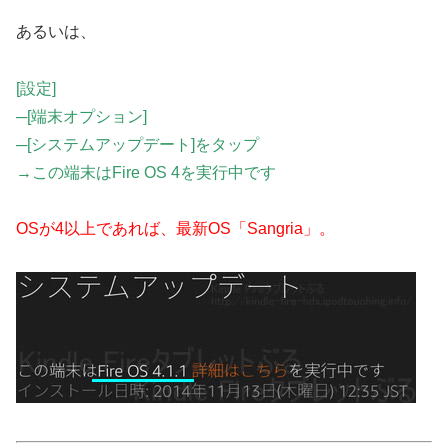
あるいは、
[設定]
─[端末オプション]
─[システムアップデート]をタップ
→この端末はFire OS 4を実行中です
OSが4以上であれば、最新OS「Sangria」。