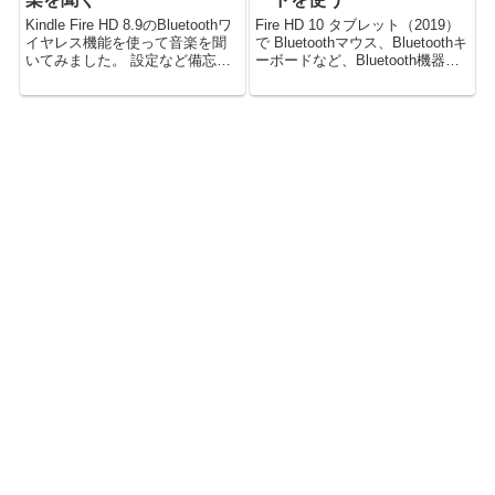
Kindle Fire HD 8.9のBluetoothワ
Fire HD 10 タブレット（2019）
イヤレス機能を使って音楽を聞
で Bluetoothマウス、Bluetoothキ
いてみました。 設定など備忘録
ーボードなど、Bluetooth機器が
と参考に。
使えます。 Bluetoothスピーカ
ー、イヤホン、ヘッドホンなど
も使用可能。 Fire HD 10の201...