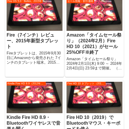
Fire OS 5.0「Bellini」2015年
セール情報・割引価格
り。 2017年12月1日 10:44に受
信...
Fire（7インチ）レビュ
Amazon「タイムセール祭
ー、2015年新型タブレッ
り」（2024年2月）Fire
ト
HD 10（2021）がセール
25%OFF※終了
Fireタブレットは、2015年9月30
日にAmazonから発売された 7イ
Amazon「タイムセール祭り」
ンチのタブレット端末。2015年
2024年2月1日(木) 9:00 ～ 2024年
新型モデル、第5世代。 端末の仕
2月4日(日) 23:59まで開催。 （※
様や装備の紹介などレビュー。
このセールは終了しました） 今
（動画あり） ファーストインプ
回のセールでのFireタブレットの
レッションも。 ※この記事は
割引情報をお送りします。 Fire
Kindle Fire HD 8.9（2012年モデル）
Fire HD 10 タブレット（2019）
2015年9月...
Max 11（...
Kindle Fire HD 8.9・
Fire HD 10（2019）で
Bluetoothワイヤレスで音
Bluetoothマウス・キーボ
楽を聞く
ードを使う