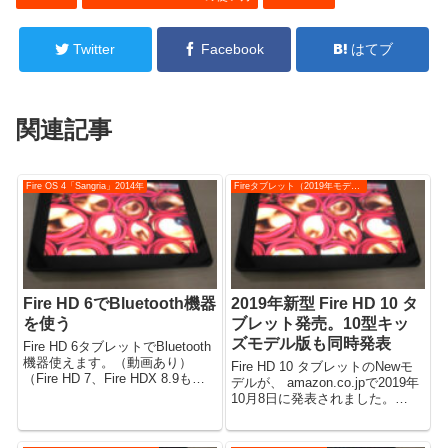
Twitter
Facebook
はてブ
関連記事
Fire OS 4「Sangria」2014年
Fireタブレット（2019年モデル）
Fire HD 6でBluetooth機器
2019年新型 Fire HD 10 タ
を使う
ブレット発売。10型キッ
ズモデル版も同時発表
Fire HD 6タブレットでBluetooth
機器使えます。（動画あり）
Fire HD 10 タブレットのNewモ
（Fire HD 7、Fire HDX 8.9も同
デルが、 amazon.co.jpで2019年
様にお考えください） Fire HD 6
10月8日に発表されました。
タブレットのBluetoothについ
2019年新型。 発売予定日は2019
て、 Amazon.co.jp公式によ...
年10月30日となっています。 後
日追記）発売開始になりまし