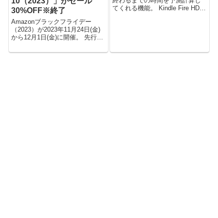
10（2023）」がセール
終わるまでの時間を予測計算し
てくれる機能。 Kindle Fire HD
30%OFF※終了
8.9ソフトウェア8.3.0以降で可
Amazonブラックフライデー
能。 Kindle Fire HD 8.9ソフトウ
（2023）が2023年11月24日(金)
ェアアップデート 8.3.0 以下、使
から12月1日(金)に開催。 先行セ
い方と...
ールは11月22日(水)0時からスタ
ート。 （※このセールは終了し
ました） 今回のセールでのFire
タブレットの割引情報をお送り
しま...