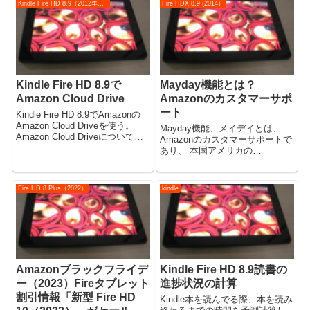
Kindle Fire HD 8.9（2012年モデル）
Fire HDX 8.9 (2014）
た。 Fire HD 1...
Kindle Fire HD 8.9で
Mayday機能とは？
Amazon Cloud Drive
Amazonのカスタマーサポ
ート
Kindle Fire HD 8.9でAmazonの
Amazon Cloud Driveを使う。
Mayday機能、メイデイとは、
Amazon Cloud Driveについて
Amazonのカスタマーサポートで
は、以前の記事を参照。
あり、 本国アメリカの
Amazon Cloud Driveの使用方法
Amazon.comでは2013年から提
クラウドでパソコンや他端末...
供されていました。 日本では遅
れて、2014年11月発売予定の
Fire HD 8 Plus（2022）
kindle
Fire HDX 8.9タブレット (ニュー
モデル...
Amazonブラックフライデ
Kindle Fire HD 8.9読書の
ー（2023）Fireタブレット
進捗状況の計算
割引情報「新型 Fire HD
Kindle本を読んでる際、本を読み