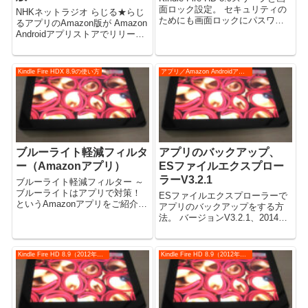
面ロック設定。 セキュリティの
NHKネットラジオ らじる★らじ
ためにも画面ロックにパスワー
るアプリのAmazon版が Amazon
ドを設定しておきましょう。 以
Androidアプリストアでリリース
下、設定方法。
されました。 無料アプリ。
Kindle Fire HDX 8.9の使い方
アプリ／Amazon Androidアプリストア
ブルーライト軽減フィルタ
アプリのバックアップ、
ー（Amazonアプリ）
ESファイルエクスプロー
ラーV3.2.1
ブルーライト軽減フィルター ～
ブルーライトはアプリで対策！
ESファイルエクスプローラーで
というAmazonアプリをご紹介。
アプリのバックアップをする方
（解説動画あり） 目の疲れ軽
法。 バージョンV3.2.1、2014年
減。
10月時点での操作方法。 以前と
画面構成、操作方法が変わった
ので改めて解説します。（※解
Kindle Fire HD 8.9（2012年モデル）
Kindle Fire HD 8.9（2012年モデル）
説動画あり） （この記事は
Android端末、Goog...